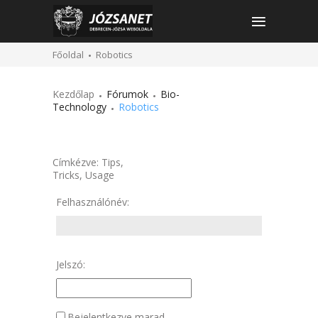
Főoldal
Robotics
Kezdőlap
Fórumok
Bio-
Technology
Robotics
Címkézve:
Tips
,
Tricks
,
Usage
Felhasználónév:
Jelszó:
Bejelentkezve marad