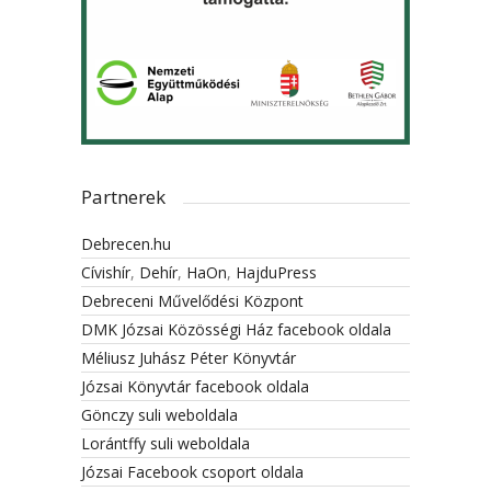
Partnerek
Debrecen.hu
Cívishír
,
Dehír
,
HaOn
,
HajduPress
Debreceni Művelődési Központ
DMK Józsai Közösségi Ház facebook oldala
Méliusz Juhász Péter Könyvtár
Józsai Könyvtár facebook oldala
Gönczy suli weboldala
Lorántffy suli weboldala
Józsai Facebook csoport oldala