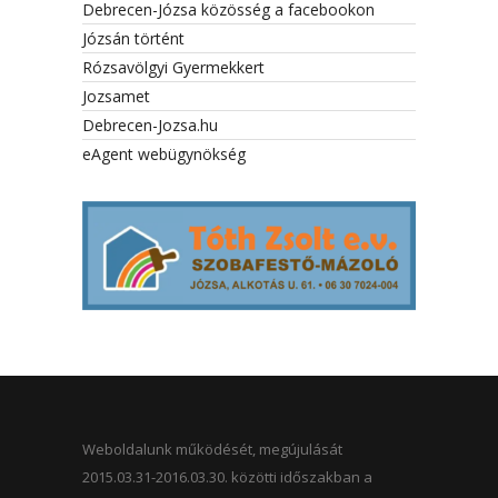
Debrecen-Józsa közösség a facebookon
Józsán történt
Rózsavölgyi Gyermekkert
Jozsamet
Debrecen-Jozsa.hu
eAgent webügynökség
Weboldalunk működését, megújulását
2015.03.31-2016.03.30. közötti időszakban a