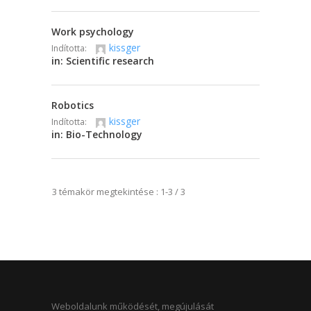
Work psychology
kissger
Indította:
in:
Scientific research
Robotics
kissger
Indította:
in:
Bio-Technology
3 témakör megtekintése : 1-3 / 3
Weboldalunk működését, megújulását