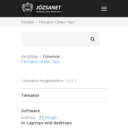
Főoldal
Témakör Címke: Tips
Kezdőlap
Fórumok
Témakör címke: Tips
3 témakör megtekintése : 1-3 / 3
Témakör
Software
kissger
Indította:
in:
Laptops and desktops