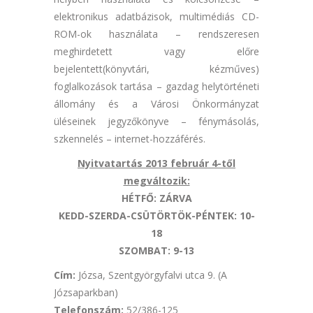
elektronikus adatbázisok, multimédiás CD-
ROM-ok használata – rendszeresen
meghirdetett vagy előre
bejelentett(könyvtári, kézműves)
foglalkozások tartása – gazdag helytörténeti
állomány és a Városi Önkormányzat
üléseinek jegyzőkönyve – fénymásolás,
szkennelés – internet-hozzáférés.
Nyitvatartás 2013 február 4-től
megváltozik:
HÉTFŐ: ZÁRVA
KEDD-SZERDA-CSÜTÖRTÖK-PÉNTEK: 10-
18
SZOMBAT: 9-13
Cím:
Józsa, Szentgyörgyfalvi utca 9. (A
Józsaparkban)
Telefonszám:
52/386-125