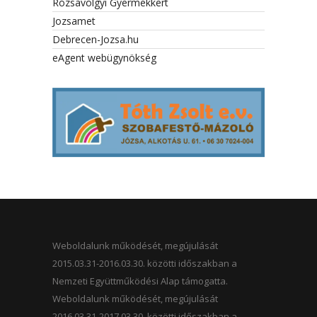
Rózsavölgyi Gyermekkert
Jozsamet
Debrecen-Jozsa.hu
eAgent webügynökség
Weboldalunk működését, megújulását
2015.03.31-2016.03.30. közötti időszakban a
Nemzeti Együttműködési Alap támogatta.
Weboldalunk működését, megújulását
2016.03.31-2017.03.30. közötti időszakban a