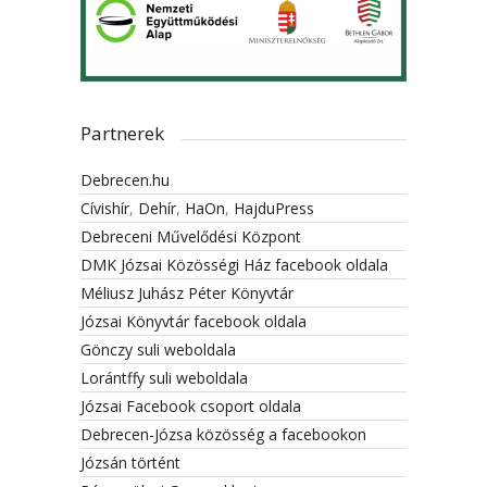
Partnerek
Debrecen.hu
Cívishír
,
Dehír
,
HaOn
,
HajduPress
Debreceni Művelődési Központ
DMK Józsai Közösségi Ház facebook oldala
Méliusz Juhász Péter Könyvtár
Józsai Könyvtár facebook oldala
Gönczy suli weboldala
Lorántffy suli weboldala
Józsai Facebook csoport oldala
Debrecen-Józsa közösség a facebookon
Józsán történt