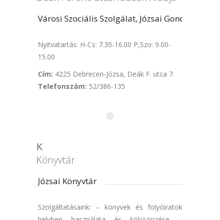
Városi Szociális Szolgálat, Józsai Gondozó Szol
Nyitvatartás: H-Cs: 7.30-16.00 P,Szo: 9.00-
15.00
Cím:
4225 Debrecen-Józsa, Deák F. utca 7.
Telefonszám:
52/386-135
K
Könyvtár
Józsai Könyvtár
Szolgáltatásaink: – könyvek és folyóiratok
helyben használata és kölcsönzése –