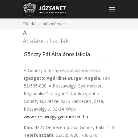
Főoldal
Intézmények
A
Általános Iskolák
Gönczy Pál Általános Iskola
A Gönczy a felsőjózsai általános iskola.
Igazgató: Agárdiné Burger Angéla.
Fax:
52/535-820. A Rózsavölgyi Gyermekkert
Regionális Ökológiai Oktatóközpont a
Gönczy suli része: 4225 Debrecen-Józsa,
Rózsavölgy u. 32-34. Web:
www.rozsavolgyigyermekkert.hu
Cím:
4225 Debrecen-Józsa, Gönczy Pál u. 1-3
Telefonszám:
52/535-820, 786-310