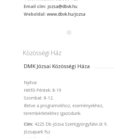
Email cím:
jozsa@dbvk.hu
Weboldal:
www.dbvk.hu/jozsa
Közösségi Ház
DMK Józsai Közösségi Háza
Nyitva:
Hétfő-Péntek: 8-19
Szombat: 8-12.
Illetve a programokhoz, eseményekhez,
terembérletekhez igazodunk.
Cím:
4225 Db-Józsa Szentgyörgyfalvi út 9.
Józsapark fsz