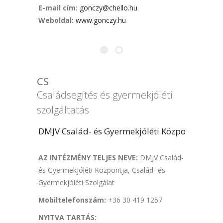
E-mail cím
:
gonczy@chello.hu
Weboldal
:
www.gonczy.hu
CS
Családsegítés és gyermekjóléti
szolgáltatás
DMJV Család- és Gyermekjóléti Központja
AZ INTÉZMÉNY TELJES NEVE:
DMJV Család-
és Gyermekjóléti Központja, Család- és
Gyermekjóléti Szolgálat
Mobiltelefonszám:
+36 30 419 1257
NYITVA TARTÁS: