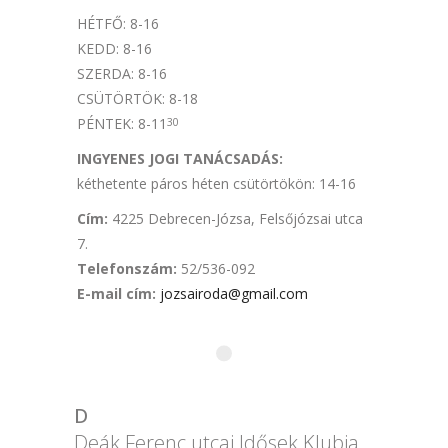
HÉTFŐ: 8-16
KEDD: 8-16
SZERDA: 8-16
CSÜTÖRTÖK: 8-18
PÉNTEK: 8-11
30
INGYENES JOGI TANÁCSADÁS:
kéthetente páros héten csütörtökön: 14-16
Cím:
4225 Debrecen-Józsa, Felsőjózsai utca
7.
Telefonszám:
52/536-092
E-mail cím
:
jozsairoda@gmail.com
D
Deák Ferenc utcai Idősek Klubja