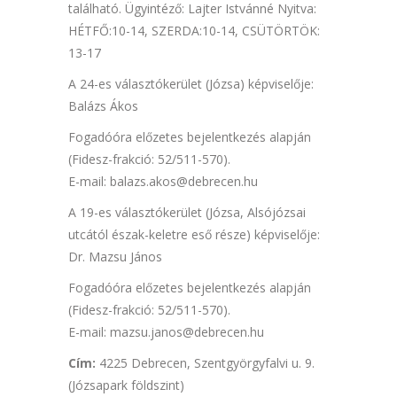
található. Ügyintéző: Lajter Istvánné Nyitva:
HÉTFŐ:10-14, SZERDA:10-14, CSÜTÖRTÖK:
13-17
A 24-es választókerület (Józsa) képviselője:
Balázs Ákos
Fogadóóra előzetes bejelentkezés alapján
(Fidesz-frakció: 52/511-570).
E-mail: balazs.akos@debrecen.hu
A 19-es választókerület (Józsa, Alsójózsai
utcától észak-keletre eső része) képviselője:
Dr. Mazsu János
Fogadóóra előzetes bejelentkezés alapján
(Fidesz-frakció: 52/511-570).
E-mail: mazsu.janos@debrecen.hu
Cím:
4225 Debrecen, Szentgyörgyfalvi u. 9.
(Józsapark földszint)