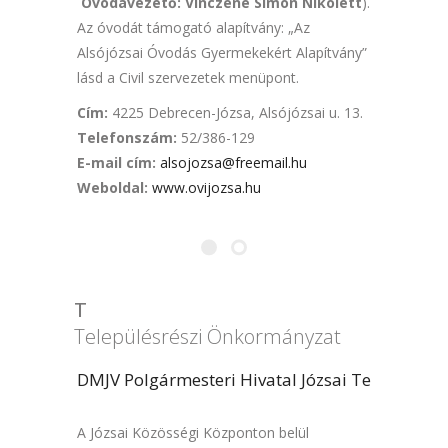
Óvodavezető: Vinczéné Simon Nikolett
).
Az óvodát támogató alapítvány: „Az
Alsójózsai Óvodás Gyermekekért Alapítvány”
lásd a Civil szervezetek menüpont.
Cím:
4225 Debrecen-Józsa, Alsójózsai u. 13.
Telefonszám:
52/386-129
E-mail cím
:
alsojozsa@freemail.hu
Weboldal
:
www.ovijozsa.hu
T
Településrészi Önkormányzat
DMJV Polgármesteri Hivatal Józsai Településré
A Józsai Közösségi Központon belül