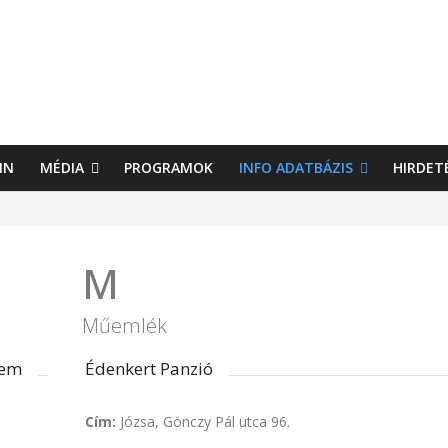
IN
MÉDIA
PROGRAMOK
INFO ADATBÁZIS
HIRDET
M
Műemlék
lem
Édenkert Panzió
Cím:
Józsa, Gönczy Pál utca 96.