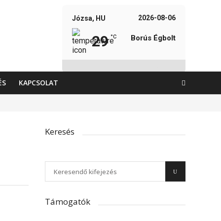
2026-08-06
Józsa, HU
29
°C
Borús Égbolt
Weather from OpenWeatherMap
ÉS
KAPCSOLAT
Keresés
Támogatók