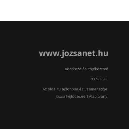
www.jozsanet.hu
Adatkezelési tájékoztató
2009-2023.
Az oldal tulajdonosa és üzemeltetője:
Józsa Fejlődéséért Alapítvány.