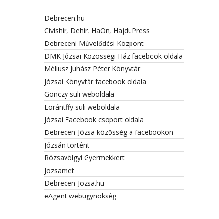
Debrecen.hu
Cívishír
,
Dehír
,
HaOn
,
HajduPress
Debreceni Művelődési Központ
DMK Józsai Közösségi Ház facebook oldala
Méliusz Juhász Péter Könyvtár
Józsai Könyvtár facebook oldala
Gönczy suli weboldala
Lorántffy suli weboldala
Józsai Facebook csoport oldala
Debrecen-Józsa közösség a facebookon
Józsán történt
Rózsavölgyi Gyermekkert
Jozsamet
Debrecen-Jozsa.hu
eAgent webügynökség