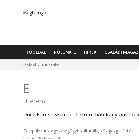
FŐOLDAL
RÓLUNK
HÍREK
CSALÁDI MAGAZ
Főoldal
Turisztika
E
Étterem
Doce Pares Eskrima - Extrém hatékony önvéde
Településünk egészségügyi, kulturális, közigazgatási és
bevásárló központja.