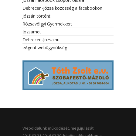
Józsai Facebook csoport oldala
Debrecen-Józsa közösség a facebookon
Józsán történt
Rózsavölgyi Gyermekkert
Jozsamet
Debrecen-Jozsa.hu
eAgent webügynökség
Weboldalunk működését, megújulását
2015.03.31-2016.03.30. közötti időszakban a