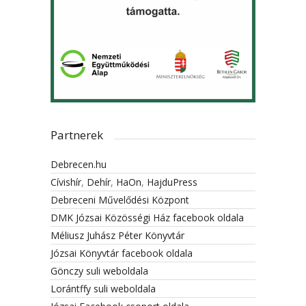
Partnerek
Debrecen.hu
Cívishír
,
Dehír
,
HaOn
,
HajduPress
Debreceni Művelődési Központ
DMK Józsai Közösségi Ház facebook oldala
Méliusz Juhász Péter Könyvtár
Józsai Könyvtár facebook oldala
Gönczy suli weboldala
Lorántffy suli weboldala