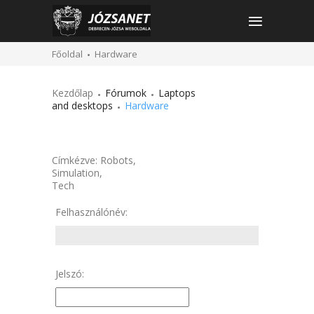
Főoldal
Hardware
Kezdőlap
Fórumok
Laptops
and desktops
Hardware
Címkézve:
Robots
,
Simulation
,
Tech
Felhasználónév:
Jelszó: