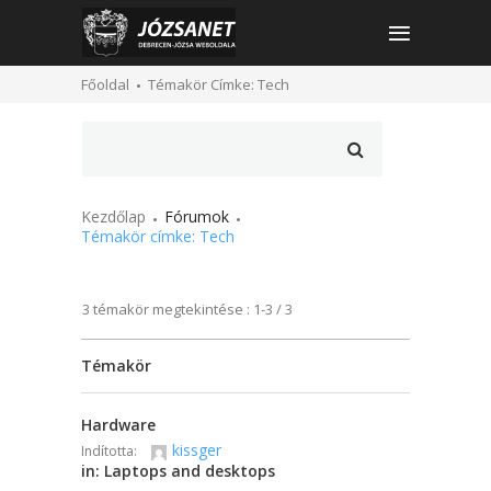
Főoldal
Témakör Címke: Tech
Kezdőlap
Fórumok
Témakör címke: Tech
3 témakör megtekintése : 1-3 / 3
Témakör
Hardware
kissger
Indította:
in:
Laptops and desktops