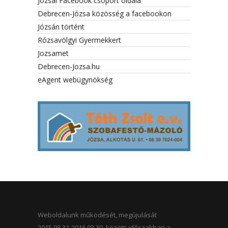
Józsai Facebook csoport oldala
Debrecen-Józsa közösség a facebookon
Józsán történt
Rózsavölgyi Gyermekkert
Jozsamet
Debrecen-Jozsa.hu
eAgent webügynökség
Weboldalunk működését, megújulását
2015.03.31-2016.03.30. közötti időszakban a