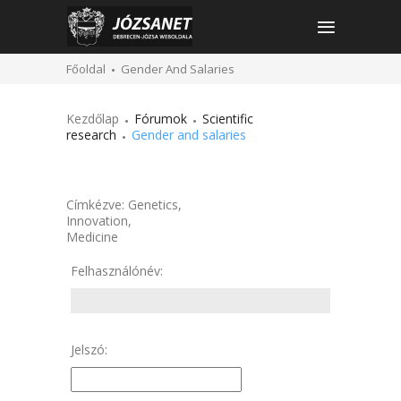
Főoldal
Gender And Salaries
Kezdőlap
Fórumok
Scientific
research
Gender and salaries
Címkézve:
Genetics
,
Innovation
,
Medicine
Felhasználónév:
Jelszó: