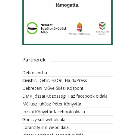
Partnerek
Debrecen.hu
Cívishír
,
Dehír
,
HaOn
,
HajduPress
Debreceni Művelődési Központ
DMK Józsai Közösségi Ház facebook oldala
Méliusz Juhász Péter Könyvtár
Józsai Könyvtár facebook oldala
Gönczy suli weboldala
Lorántffy suli weboldala