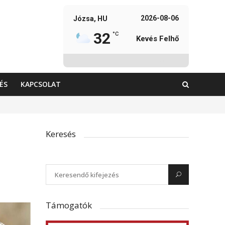
2026-08-06
Józsa, HU
32
°C
Kevés Felhő
Weather from OpenWeatherMap
ÉS
KAPCSOLAT
Keresés
Támogatók