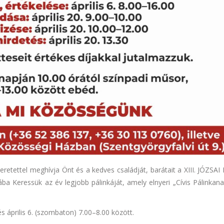
retettel meghívja Önt és a kedves családját, barátait a XIII. JÓZSA
eressük az év legjobb pálinkáját, amely elnyeri „Cívis Pálinkana
és április 6. (szombaton) 7.00–8.00 között.